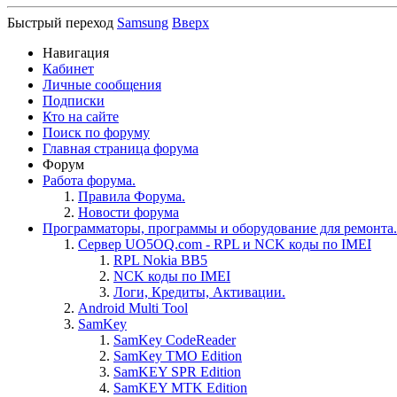
Быстрый переход
Samsung
Вверх
Навигация
Кабинет
Личные сообщения
Подписки
Кто на сайте
Поиск по форуму
Главная страница форума
Форум
Работа форума.
Правила Форума.
Новости форума
Программаторы, программы и оборудование для ремонта.
Сервер UO5OQ.com - RPL и NCK коды по IMEI
RPL Nokia BB5
NCK коды по IMEI
Логи, Кредиты, Активации.
Android Multi Tool
SamKey
SamKey CodeReader
SamKey TMO Edition
SamKEY SPR Edition
SamKEY MTK Edition