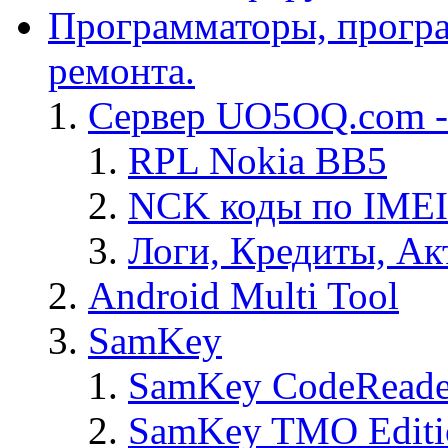
Программаторы, програ
ремонта.
Сервер UO5OQ.com -
RPL Nokia BB5
NCK коды по IMEI
Логи, Кредиты, Ак
Android Multi Tool
SamKey
SamKey CodeReade
SamKey TMO Editi