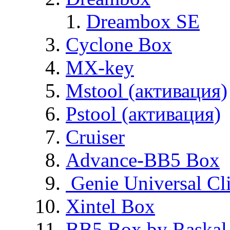
Dreambox SE
Cyclone Box
MX-key
Mstool (активация)
Pstool (активация)
Cruiser
Advance-BB5 Box
Genie Universal Cl
Xintel Box
BB5 Box by Raskal