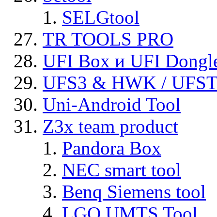
SELGtool
TR TOOLS PRO
UFI Box и UFI Dongl
UFS3 & HWK / UFS
Uni-Android Tool
Z3x team product
Pandora Box
NEC smart tool
Benq Siemens tool
LGQ UMTS Tool