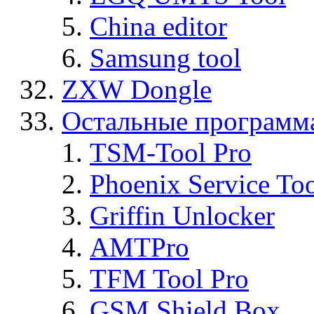
China editor
Samsung tool
ZXW Dongle
Остальные программ
TSM-Tool Pro
Phoenix Service To
Griffin Unlocker
AMTPro
TFM Tool Pro
GSM Shield Box