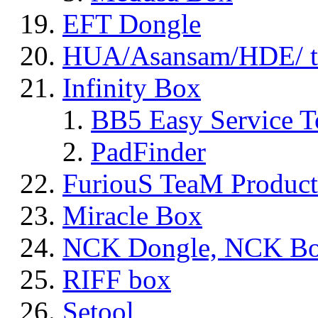
EFT Dongle
HUA/Asansam/HDE/ t
Infinity Box
BB5 Easy Service T
PadFinder
FuriouS TeaM Product
Miracle Box
NCK Dongle, NCK B
RIFF box
Setool