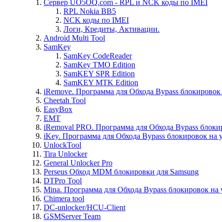
Сервер UO5OQ.com - RPL и NCK коды по IMEI
RPL Nokia BB5
NCK коды по IMEI
Логи, Кредиты, Активации.
Android Multi Tool
SamKey
SamKey CodeReader
SamKey TMO Edition
SamKEY SPR Edition
SamKEY MTK Edition
iRemove. Программа для Обхода Bypass блокировок 
Cheetah Tool
EasyBox
EMT
iRemoval PRO. Программа для Обхода Bypass блоки
iKey. Программа для Обхода Bypass блокировок на 
UnlockTool
Tira Unlocker
General Unlocker Pro
Perseus Обход MDM блокировки для Samsung
DTPro Tool
Mina. Программа для Обхода Bypass блокировок на 
Chimera tool
DC-unlocker/HCU-Client
GSMServer Team