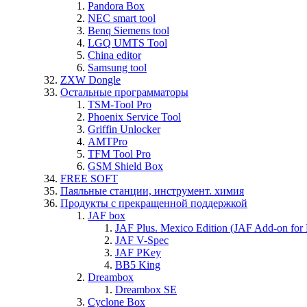
Pandora Box
NEC smart tool
Benq Siemens tool
LGQ UMTS Tool
China editor
Samsung tool
ZXW Dongle
Остальные программаторы
TSM-Tool Pro
Phoenix Service Tool
Griffin Unlocker
AMTPro
TFM Tool Pro
GSM Shield Box
FREE SOFT
Паяльные станции, инструмент. химия
Продукты с прекращенной поддержкой
JAF box
JAF Plus. Mexico Edition (JAF Add-on for
JAF V-Spec
JAF PKey
BB5 King
Dreambox
Dreambox SE
Cyclone Box