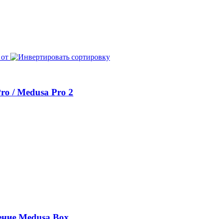
 от
o / Medusa Pro 2
ние Medusa Box