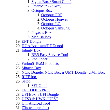
Sigma Box / Smart Clip 2
Smart-clip & S-key
Octopus Box
Octopus FRP
Octopus Huawei
Octopus LG
Octopus Samsung
Pegasus Box
Medusa Box
EFT Dongle
HUA/Asansam/HDE/ tool
Infinity Box
BB5 Easy Service Tool
PadFinder
FuriouS TeaM Products
Miracle Box
NCK Dongle, NCK Box и UMT Dongle, UMT Box
RIFF box
Setool
SELGtool
TR TOOLS PRO
UFI Box и UFI Dongle
UFS3 & HWK / UFST
Uni-Android Tool
Z3x team product