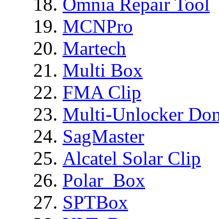
Omnia Repair Tool
MCNPro
Martech
Multi Box
FMA Clip
Multi-Unlocker Don
SagMaster
Alcatel Solar Clip
Polar_Box
SPTBox