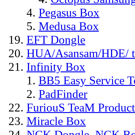
Pegasus Box
Medusa Box
EFT Dongle
HUA/Asansam/HDE/ t
Infinity Box
BB5 Easy Service T
PadFinder
FuriouS TeaM Product
Miracle Box
NCK Dongle, NCK B