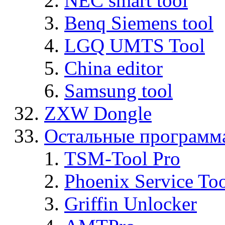
NEC smart tool
Benq Siemens tool
LGQ UMTS Tool
China editor
Samsung tool
ZXW Dongle
Остальные программ
TSM-Tool Pro
Phoenix Service To
Griffin Unlocker