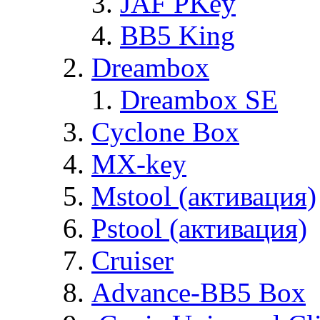
JAF PKey
BB5 King
Dreambox
Dreambox SE
Cyclone Box
MX-key
Mstool (активация)
Pstool (активация)
Cruiser
Advance-BB5 Box