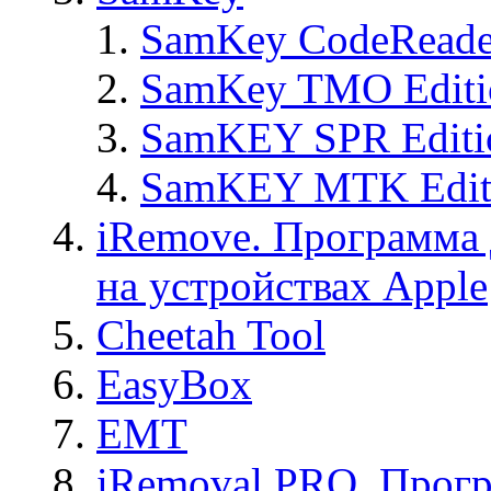
SamKey CodeReade
SamKey TMO Editi
SamKEY SPR Editi
SamKEY MTK Edit
iRemove. Программа 
на устройствах Apple
Cheetah Tool
EasyBox
EMT
iRemoval PRO. Прогр