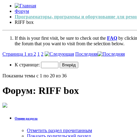
Форум
Программаторы, программы и оборудование для ремо
RIFF box
If this is your first visit, be sure to check out the
FAQ
by clicki
the forum that you want to visit from the selection below.
Страница 1 из 2
1
2
Последняя
К странице:
Показаны темы с 1 по 20 из 36
Форум:
RIFF box
Опции раздела
Отметить раздел прочитанным
Показать родительский раздел