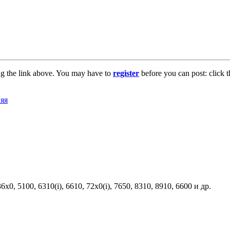
ng the link above. You may have to
register
before you can post: click t
0, 5100, 6310(i), 6610, 72x0(i), 7650, 8310, 8910, 6600 и др.