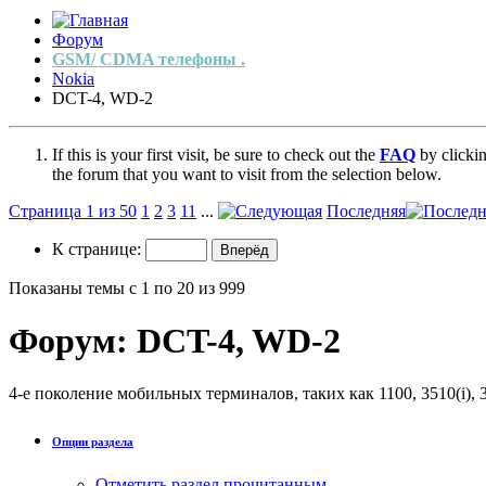
Форум
GSM/ CDMA телефоны .
Nokia
DCT-4, WD-2
If this is your first visit, be sure to check out the
FAQ
by clicki
the forum that you want to visit from the selection below.
Страница 1 из 50
1
2
3
11
...
Последняя
К странице:
Показаны темы с 1 по 20 из 999
Форум:
DCT-4, WD-2
4-е поколение мобильных терминалов, таких как 1100, 3510(i), 36x
Опции раздела
Отметить раздел прочитанным