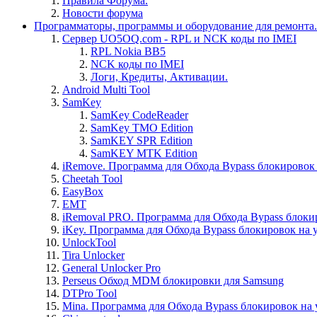
Правила Форума.
Новости форума
Программаторы, программы и оборудование для ремонта.
Сервер UO5OQ.com - RPL и NCK коды по IMEI
RPL Nokia BB5
NCK коды по IMEI
Логи, Кредиты, Активации.
Android Multi Tool
SamKey
SamKey CodeReader
SamKey TMO Edition
SamKEY SPR Edition
SamKEY MTK Edition
iRemove. Программа для Обхода Bypass блокировок 
Cheetah Tool
EasyBox
EMT
iRemoval PRO. Программа для Обхода Bypass блоки
iKey. Программа для Обхода Bypass блокировок на 
UnlockTool
Tira Unlocker
General Unlocker Pro
Perseus Обход MDM блокировки для Samsung
DTPro Tool
Mina. Программа для Обхода Bypass блокировок на 