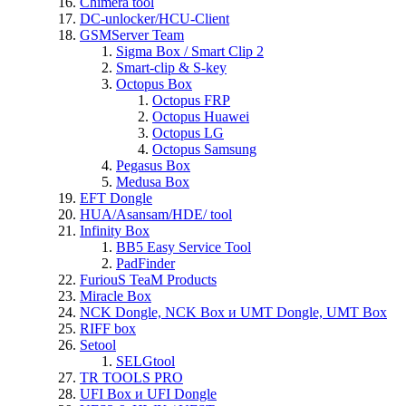
Chimera tool
DC-unlocker/HCU-Client
GSMServer Team
Sigma Box / Smart Clip 2
Smart-clip & S-key
Octopus Box
Octopus FRP
Octopus Huawei
Octopus LG
Octopus Samsung
Pegasus Box
Medusa Box
EFT Dongle
HUA/Asansam/HDE/ tool
Infinity Box
BB5 Easy Service Tool
PadFinder
FuriouS TeaM Products
Miracle Box
NCK Dongle, NCK Box и UMT Dongle, UMT Box
RIFF box
Setool
SELGtool
TR TOOLS PRO
UFI Box и UFI Dongle