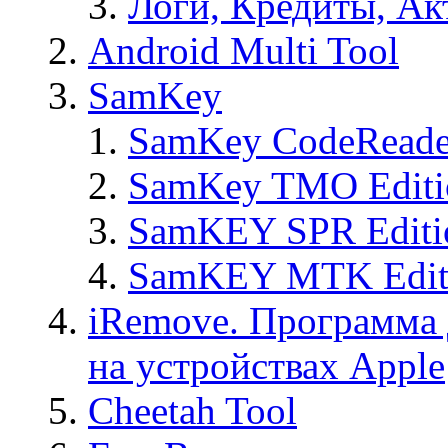
Логи, Кредиты, Ак
Android Multi Tool
SamKey
SamKey CodeReade
SamKey TMO Editi
SamKEY SPR Editi
SamKEY MTK Edit
iRemove. Программа 
на устройствах Apple
Cheetah Tool