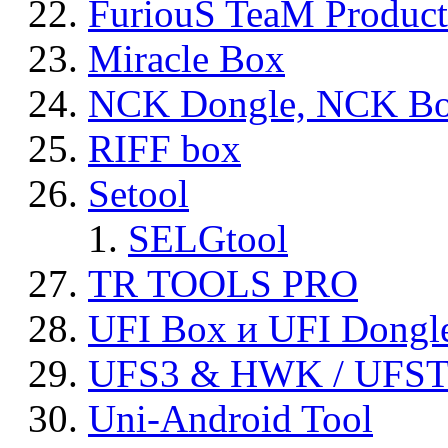
FuriouS TeaM Product
Miracle Box
NCK Dongle, NCK B
RIFF box
Setool
SELGtool
TR TOOLS PRO
UFI Box и UFI Dongl
UFS3 & HWK / UFS
Uni-Android Tool