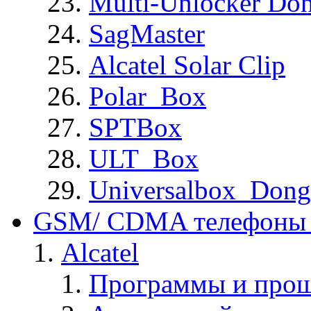
Multi-Unlocker Don
SagMaster
Alcatel Solar Clip
Polar_Box
SPTBox
ULT_Box
Universalbox_Dong
GSM/ CDMA телефоны 
Alcatel
Программы и прош