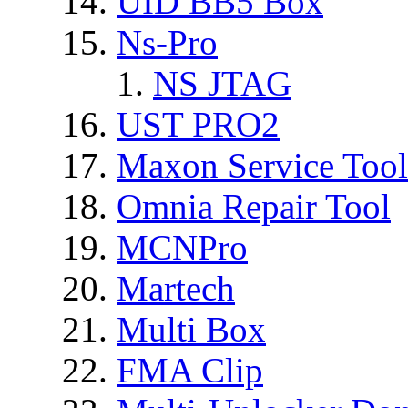
UID BB5 Box
Ns-Pro
NS JTAG
UST PRO2
Maxon Service Tool
Omnia Repair Tool
MCNPro
Martech
Multi Box
FMA Clip