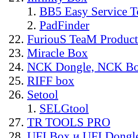
BB5 Easy Service T
PadFinder
FuriouS TeaM Product
Miracle Box
NCK Dongle, NCK B
RIFF box
Setool
SELGtool
TR TOOLS PRO
UFI Box и UFI Dongl