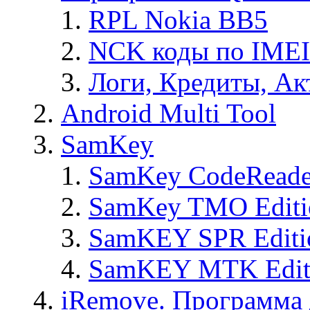
RPL Nokia BB5
NCK коды по IMEI
Логи, Кредиты, Ак
Android Multi Tool
SamKey
SamKey CodeReade
SamKey TMO Editi
SamKEY SPR Editi
SamKEY MTK Edit
iRemove. Программа 