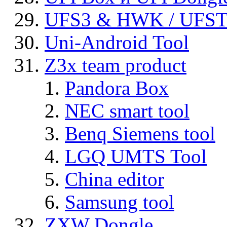
UFS3 & HWK / UFS
Uni-Android Tool
Z3x team product
Pandora Box
NEC smart tool
Benq Siemens tool
LGQ UMTS Tool
China editor
Samsung tool
ZXW Dongle