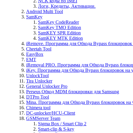
NCK коды по IMEI
Логи, Кредиты, Активации.
Android Multi Tool
SamKey
SamKey CodeReader
SamKey TMO Edition
SamKEY SPR Edition
SamKEY MTK Edition
iRemove. Программа для Обхода Bypass блокировок 
Cheetah Tool
EasyBox
EMT
iRemoval PRO. Программа для Обхода Bypass блоки
iKey. Программа для Обхода Bypass блокировок на 
UnlockTool
Tira Unlocker
General Unlocker Pro
Perseus Обход MDM блокировки для Samsung
DTPro Tool
Mina. Программа для Обхода Bypass блокировок на 
Chimera tool
DC-unlocker/HCU-Client
GSMServer Team
Sigma Box / Smart Clip 2
Smart-clip & S-key