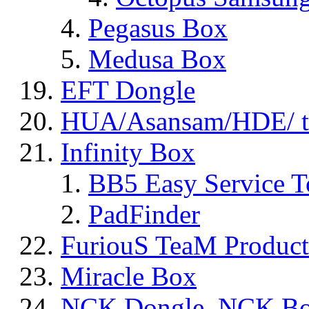
Pegasus Box
Medusa Box
EFT Dongle
HUA/Asansam/HDE/ t
Infinity Box
BB5 Easy Service T
PadFinder
FuriouS TeaM Product
Miracle Box
NCK Dongle, NCK B