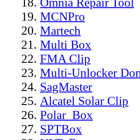
Omnia Repair Tool
MCNPro
Martech
Multi Box
FMA Clip
Multi-Unlocker Don
SagMaster
Alcatel Solar Clip
Polar_Box
SPTBox