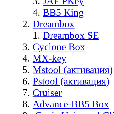
JAF PKey
BB5 King
Dreambox
Dreambox SE
Cyclone Box
MX-key
Mstool (активация)
Pstool (активация)
Cruiser
Advance-BB5 Box