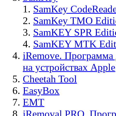
SamKey CodeReade
SamKey TMO Editi
SamKEY SPR Editi
SamKEY MTK Edit
iRemove. Программа 
на устройствах Apple
Cheetah Tool
EasyBox
EMT
iRemoval PRO. Прогр