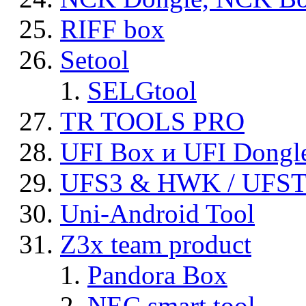
RIFF box
Setool
SELGtool
TR TOOLS PRO
UFI Box и UFI Dongl
UFS3 & HWK / UFS
Uni-Android Tool
Z3x team product
Pandora Box
NEC smart tool