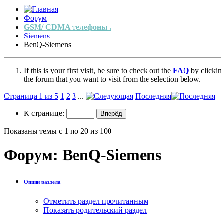
Форум
GSM/ CDMA телефоны .
Siemens
BenQ-Siemens
If this is your first visit, be sure to check out the
FAQ
by clicki
the forum that you want to visit from the selection below.
Страница 1 из 5
1
2
3
...
Последняя
К странице:
Показаны темы с 1 по 20 из 100
Форум:
BenQ-Siemens
Опции раздела
Отметить раздел прочитанным
Показать родительский раздел