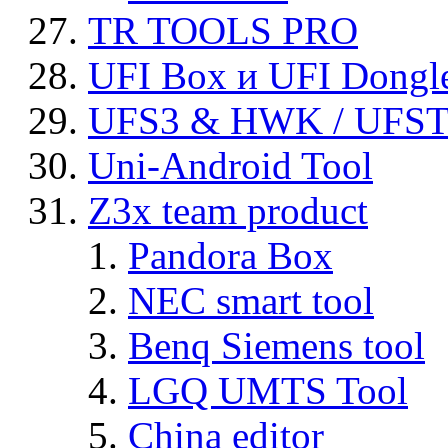
TR TOOLS PRO
UFI Box и UFI Dongl
UFS3 & HWK / UFS
Uni-Android Tool
Z3x team product
Pandora Box
NEC smart tool
Benq Siemens tool
LGQ UMTS Tool
China editor