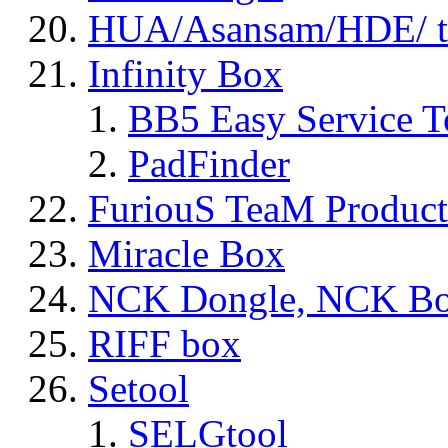
HUA/Asansam/HDE/ t
Infinity Box
BB5 Easy Service T
PadFinder
FuriouS TeaM Product
Miracle Box
NCK Dongle, NCK B
RIFF box
Setool
SELGtool