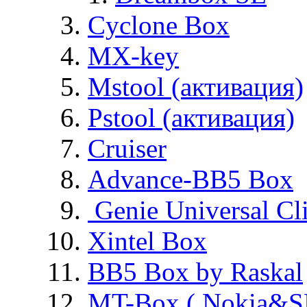
Cyclone Box
MX-key
Mstool (активация)
Pstool (активация)
Cruiser
Advance-BB5 Box
Genie Universal Cl
Xintel Box
BB5 Box by Raskal
MT-Box ( Nokia&S