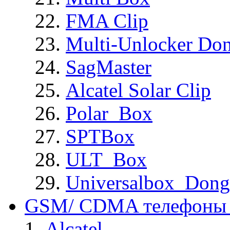
FMA Clip
Multi-Unlocker Don
SagMaster
Alcatel Solar Clip
Polar_Box
SPTBox
ULT_Box
Universalbox_Dong
GSM/ CDMA телефоны 
Alcatel