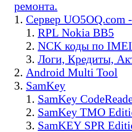
ремонта.
Сервер UO5OQ.com -
RPL Nokia BB5
NCK коды по IMEI
Логи, Кредиты, Ак
Android Multi Tool
SamKey
SamKey CodeReade
SamKey TMO Editi
SamKEY SPR Editi