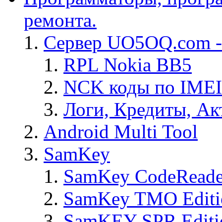
ремонта.
Сервер UO5OQ.com -
RPL Nokia BB5
NCK коды по IMEI
Логи, Кредиты, Ак
Android Multi Tool
SamKey
SamKey CodeReade
SamKey TMO Editi
SamKEY SPR Editi