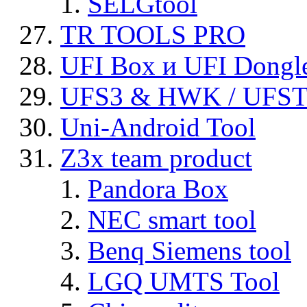
SELGtool
TR TOOLS PRO
UFI Box и UFI Dongl
UFS3 & HWK / UFS
Uni-Android Tool
Z3x team product
Pandora Box
NEC smart tool
Benq Siemens tool
LGQ UMTS Tool