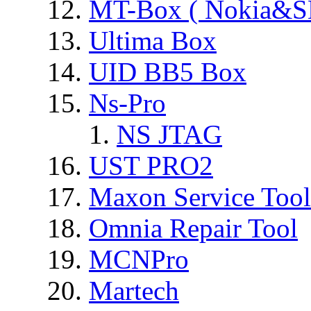
MT-Box ( Nokia&S
Ultima Box
UID BB5 Box
Ns-Pro
NS JTAG
UST PRO2
Maxon Service Tool
Omnia Repair Tool
MCNPro
Martech