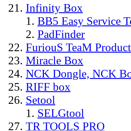
Infinity Box
BB5 Easy Service T
PadFinder
FuriouS TeaM Product
Miracle Box
NCK Dongle, NCK B
RIFF box
Setool
SELGtool
TR TOOLS PRO