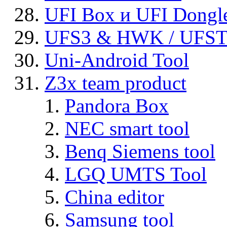
UFI Box и UFI Dongl
UFS3 & HWK / UFS
Uni-Android Tool
Z3x team product
Pandora Box
NEC smart tool
Benq Siemens tool
LGQ UMTS Tool
China editor
Samsung tool