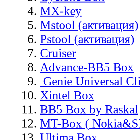
MX-key
Mstool (активация)
Pstool (активация)
Cruiser
Advance-BB5 Box
Genie Universal Cl
Xintel Box
BB5 Box by Raskal
MT-Box ( Nokia&S
Ultima Box