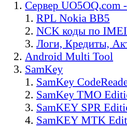
Сервер UO5OQ.com -
RPL Nokia BB5
NCK коды по IMEI
Логи, Кредиты, Ак
Android Multi Tool
SamKey
SamKey CodeReade
SamKey TMO Editi
SamKEY SPR Editi
SamKEY MTK Edit