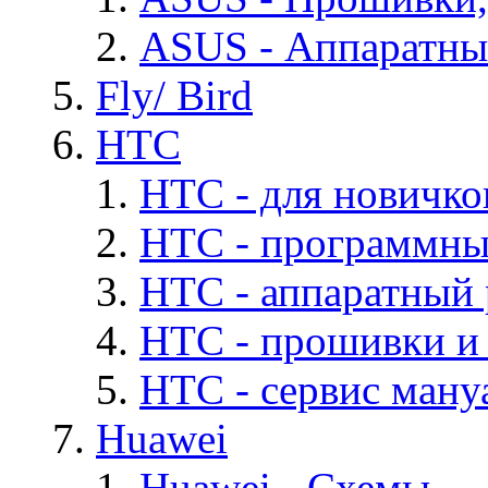
ASUS - Аппаратны
Fly/ Bird
HTC
HTC - для новичко
HTC - программны
HTC - аппаратный
HTC - прошивки и
HTC - cервис мануа
Huawei
Huawei - Cхемы