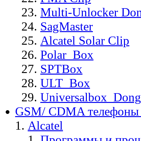
Multi-Unlocker Don
SagMaster
Alcatel Solar Clip
Polar_Box
SPTBox
ULT_Box
Universalbox_Dong
GSM/ CDMA телефоны 
Alcatel
Программы и прош