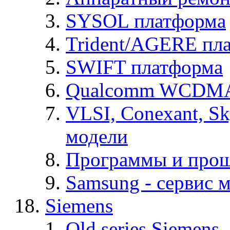
SYSOL платформа
Trident/AGERE пл
SWIFT платформа
Qualcomm WCDMA
VLSI, Conexant, S
модели
Программы и про
Samsung - cервис м
Siemens
Old series Siemens