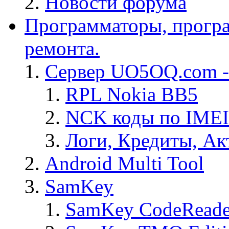
Новости форума
Программаторы, програ
ремонта.
Сервер UO5OQ.com -
RPL Nokia BB5
NCK коды по IMEI
Логи, Кредиты, Ак
Android Multi Tool
SamKey
SamKey CodeReade