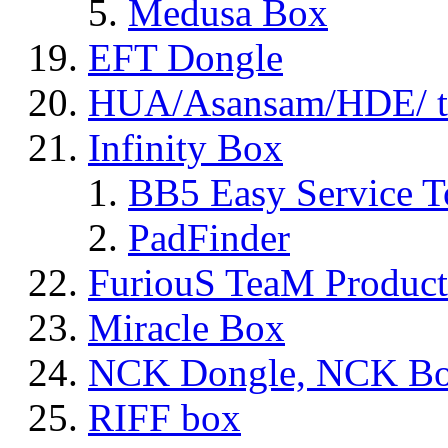
Medusa Box
EFT Dongle
HUA/Asansam/HDE/ t
Infinity Box
BB5 Easy Service T
PadFinder
FuriouS TeaM Product
Miracle Box
NCK Dongle, NCK B
RIFF box