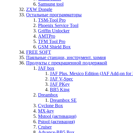
Samsung tool
ZXW Dongle
Остальные программаторы
TSM-Tool Pro
Phoenix Service Tool
Griffin Unlocker
AMTPro
TFM Tool Pro
GSM Shield Box
FREE SOFT
Паяльные станции, инструмент. химия
Продукты с прекращенной поддержкой
JAF box
JAF Plus. Mexico Edition (JAF Add-on for
JAF V-Spec
JAF PKey
BB5 King
Dreambox
Dreambox SE
Cyclone Box
MX-key
Mstool (активация)
Pstool (активация)
Cruiser
Advance-BB5 Box