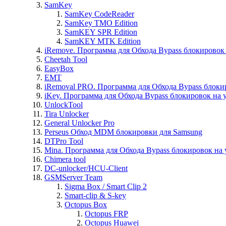
SamKey
SamKey CodeReader
SamKey TMO Edition
SamKEY SPR Edition
SamKEY MTK Edition
iRemove. Программа для Обхода Bypass блокировок 
Cheetah Tool
EasyBox
EMT
iRemoval PRO. Программа для Обхода Bypass блоки
iKey. Программа для Обхода Bypass блокировок на 
UnlockTool
Tira Unlocker
General Unlocker Pro
Perseus Обход MDM блокировки для Samsung
DTPro Tool
Mina. Программа для Обхода Bypass блокировок на 
Chimera tool
DC-unlocker/HCU-Client
GSMServer Team
Sigma Box / Smart Clip 2
Smart-clip & S-key
Octopus Box
Octopus FRP
Octopus Huawei