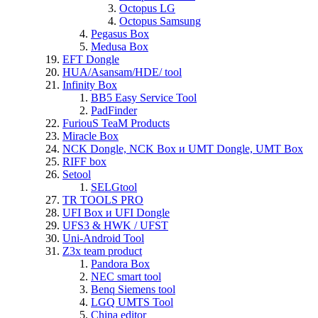
Octopus LG
Octopus Samsung
Pegasus Box
Medusa Box
EFT Dongle
HUA/Asansam/HDE/ tool
Infinity Box
BB5 Easy Service Tool
PadFinder
FuriouS TeaM Products
Miracle Box
NCK Dongle, NCK Box и UMT Dongle, UMT Box
RIFF box
Setool
SELGtool
TR TOOLS PRO
UFI Box и UFI Dongle
UFS3 & HWK / UFST
Uni-Android Tool
Z3x team product
Pandora Box
NEC smart tool
Benq Siemens tool
LGQ UMTS Tool
China editor