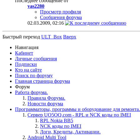
Последнее сообщение от
vas2280
Просмотр профиля
Сообщения форума
02.03.2009,
02:16
Быстрый переход
ULT_Box
Вверх
Навигация
Кабинет
Личные сообщения
Подписки
Кто на сайте
Поиск по форуму
Главная страница форума
Форум
Работа форума.
Правила Форума.
Новости форума
Программаторы, программы и оборудование для ремонта.
Сервер UO5OQ.com - RPL и NCK коды по IMEI
RPL Nokia BB5
NCK коды по IMEI
Логи, Кредиты, Активации.
Android Multi Tool