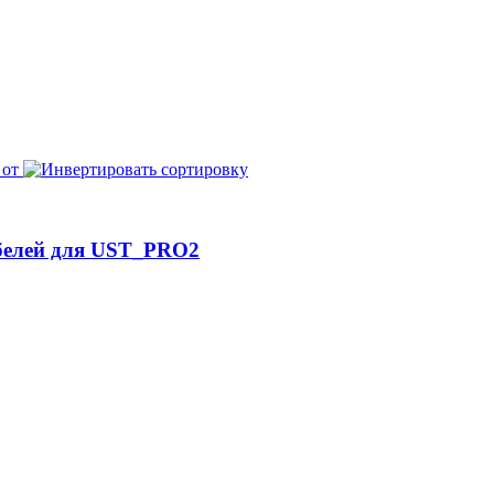
 от
белей для UST_PRO2