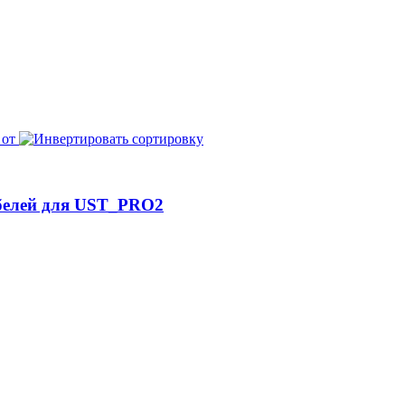
 от
белей для UST_PRO2