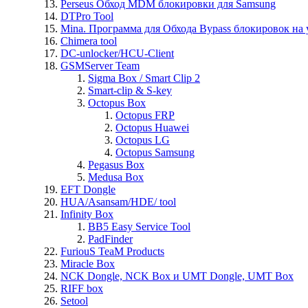
Perseus Обход MDM блокировки для Samsung
DTPro Tool
Mina. Программа для Обхода Bypass блокировок на 
Chimera tool
DC-unlocker/HCU-Client
GSMServer Team
Sigma Box / Smart Clip 2
Smart-clip & S-key
Octopus Box
Octopus FRP
Octopus Huawei
Octopus LG
Octopus Samsung
Pegasus Box
Medusa Box
EFT Dongle
HUA/Asansam/HDE/ tool
Infinity Box
BB5 Easy Service Tool
PadFinder
FuriouS TeaM Products
Miracle Box
NCK Dongle, NCK Box и UMT Dongle, UMT Box
RIFF box
Setool