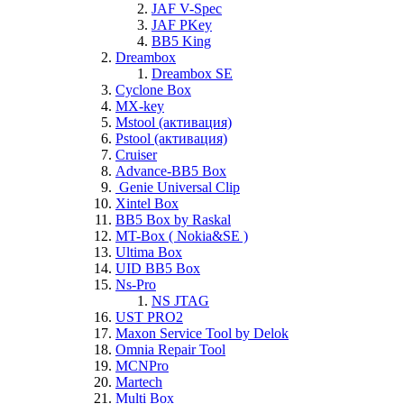
JAF V-Spec
JAF PKey
BB5 King
Dreambox
Dreambox SE
Cyclone Box
MX-key
Mstool (активация)
Pstool (активация)
Cruiser
Advance-BB5 Box
Genie Universal Clip
Xintel Box
BB5 Box by Raskal
MT-Box ( Nokia&SE )
Ultima Box
UID BB5 Box
Ns-Pro
NS JTAG
UST PRO2
Maxon Service Tool by Delok
Omnia Repair Tool
MCNPro
Martech
Multi Box