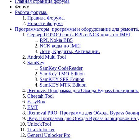
Главная страница форума
Форум
Работа форума.
Правила Форума.
Новости форума
Программаторы, программы и оборудование для ремонта.
Сервер UO5OQ.com - RPL и NCK коды по IMEI
RPL Nokia BB5
NCK коды по IMEI
Логи, Кредиты, Активации.
Android Multi Tool
SamKey
SamKey CodeReader
SamKey TMO Edition
SamKEY SPR Edition
SamKEY MTK Edition
iRemove. Программа для Обхода Bypass блокировок 
Cheetah Tool
EasyBox
EMT
iRemoval PRO. Программа для Обхода Bypass блоки
iKey. Программа для Обхода Bypass блокировок на 
UnlockTool
Tira Unlocker
General Unlocker Pro