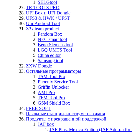
SELGtool
TR TOOLS PRO
UFI Box и UFI Dongle
UFS3 & HWK / UFST
Uni-Android Tool
Z3x team product
Pandora Box
NEC smart tool
Benq Siemens tool
LGQ UMTS Tool
China editor
Samsung tool
ZXW Dongle
Остальные программаторы
TSM-Tool Pro
Phoenix Service Tool
Griffin Unlocker
AMTPro
TFM Tool Pro
GSM Shield Box
FREE SOFT
Паяльные станции, инструмент. химия
Продукты с прекращенной поддержкой
JAF box
JAF Plus. Mexico Edition (JAF Add-on for