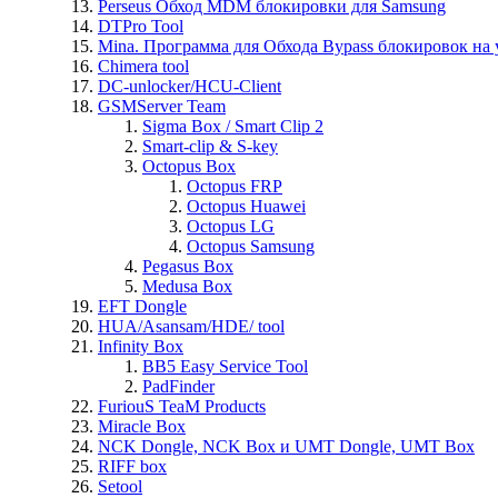
Perseus Обход MDM блокировки для Samsung
DTPro Tool
Mina. Программа для Обхода Bypass блокировок на 
Chimera tool
DC-unlocker/HCU-Client
GSMServer Team
Sigma Box / Smart Clip 2
Smart-clip & S-key
Octopus Box
Octopus FRP
Octopus Huawei
Octopus LG
Octopus Samsung
Pegasus Box
Medusa Box
EFT Dongle
HUA/Asansam/HDE/ tool
Infinity Box
BB5 Easy Service Tool
PadFinder
FuriouS TeaM Products
Miracle Box
NCK Dongle, NCK Box и UMT Dongle, UMT Box
RIFF box
Setool