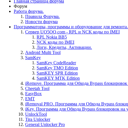
Главная страница форума
Форум
Работа форума.
Правила Форума.
Новости форума
Программаторы, программы и оборудование для ремонта.
Сервер UO5OQ.com - RPL и NCK коды по IMEI
RPL Nokia BB5
NCK коды по IMEI
Логи, Кредиты, Активации.
Android Multi Tool
SamKey
SamKey CodeReader
SamKey TMO Edition
SamKEY SPR Edition
SamKEY MTK Edition
iRemove. Программа для Обхода Bypass блокировок 
Cheetah Tool
EasyBox
EMT
iRemoval PRO. Программа для Обхода Bypass блоки
iKey. Программа для Обхода Bypass блокировок на 
UnlockTool
Tira Unlocker
General Unlocker Pro