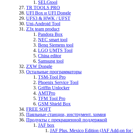
SELGtool
TR TOOLS PRO
UFI Box и UFI Dongle
UFS3 & HWK / UFST
Uni-Android Tool
Z3x team product
Pandora Box
NEC smart tool
Benq Siemens tool
LGQ UMTS Tool
China editor
Samsung tool
ZXW Dongle
Остальные программаторы
TSM-Tool Pro
Phoenix Service Tool
Griffin Unlocker
AMTPro
TFM Tool Pro
GSM Shield Box
FREE SOFT
Паяльные станции, инструмент. химия
Продукты с прекращенной поддержкой
JAF box
JAF Plus. Mexico Edition (JAF Add-on for