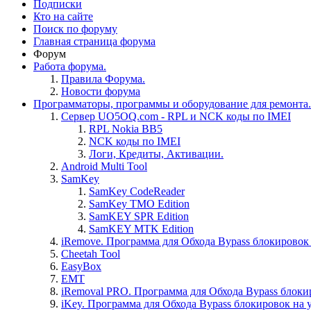
Подписки
Кто на сайте
Поиск по форуму
Главная страница форума
Форум
Работа форума.
Правила Форума.
Новости форума
Программаторы, программы и оборудование для ремонта.
Сервер UO5OQ.com - RPL и NCK коды по IMEI
RPL Nokia BB5
NCK коды по IMEI
Логи, Кредиты, Активации.
Android Multi Tool
SamKey
SamKey CodeReader
SamKey TMO Edition
SamKEY SPR Edition
SamKEY MTK Edition
iRemove. Программа для Обхода Bypass блокировок 
Cheetah Tool
EasyBox
EMT
iRemoval PRO. Программа для Обхода Bypass блоки
iKey. Программа для Обхода Bypass блокировок на 