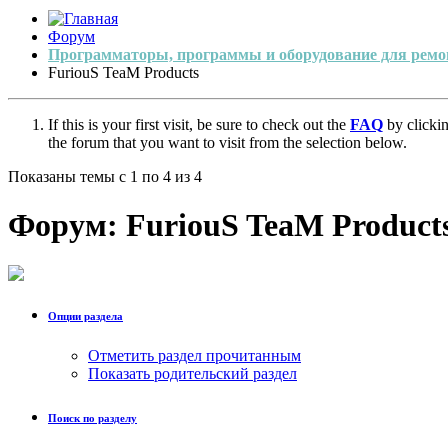
Форум
Программаторы, программы и оборудование для ремо
FuriouS TeaM Products
If this is your first visit, be sure to check out the
FAQ
by clicki
the forum that you want to visit from the selection below.
Показаны темы с 1 по 4 из 4
Форум:
FuriouS TeaM Product
Опции раздела
Отметить раздел прочитанным
Показать родительский раздел
Поиск по разделу