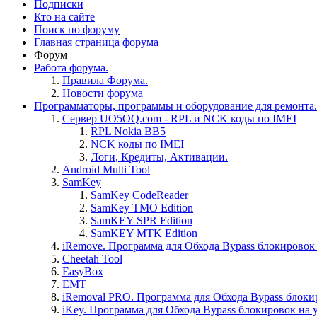
Подписки
Кто на сайте
Поиск по форуму
Главная страница форума
Форум
Работа форума.
Правила Форума.
Новости форума
Программаторы, программы и оборудование для ремонта.
Сервер UO5OQ.com - RPL и NCK коды по IMEI
RPL Nokia BB5
NCK коды по IMEI
Логи, Кредиты, Активации.
Android Multi Tool
SamKey
SamKey CodeReader
SamKey TMO Edition
SamKEY SPR Edition
SamKEY MTK Edition
iRemove. Программа для Обхода Bypass блокировок 
Cheetah Tool
EasyBox
EMT
iRemoval PRO. Программа для Обхода Bypass блоки
iKey. Программа для Обхода Bypass блокировок на 