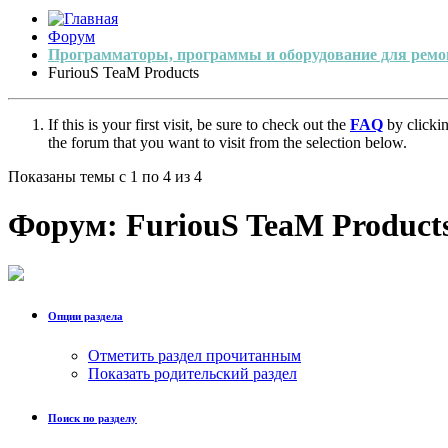
Форум
Программаторы, программы и оборудование для ремо
FuriouS TeaM Products
If this is your first visit, be sure to check out the
FAQ
by clicki
the forum that you want to visit from the selection below.
Показаны темы с 1 по 4 из 4
Форум:
FuriouS TeaM Product
Опции раздела
Отметить раздел прочитанным
Показать родительский раздел
Поиск по разделу