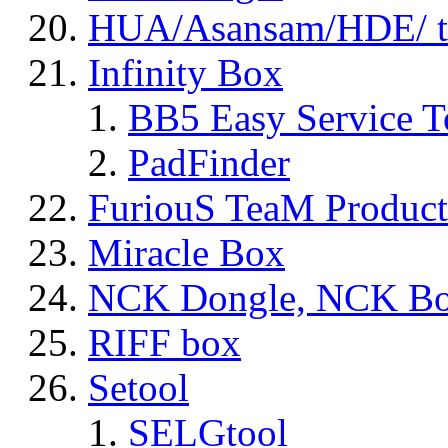
HUA/Asansam/HDE/ t
Infinity Box
BB5 Easy Service T
PadFinder
FuriouS TeaM Product
Miracle Box
NCK Dongle, NCK B
RIFF box
Setool
SELGtool