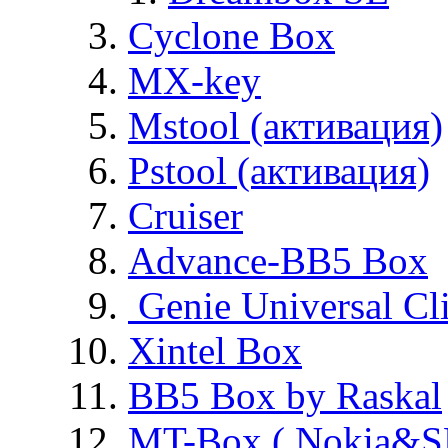
Cyclone Box
MX-key
Mstool (активация)
Pstool (активация)
Cruiser
Advance-BB5 Box
Genie Universal Cl
Xintel Box
BB5 Box by Raskal
MT-Box ( Nokia&S