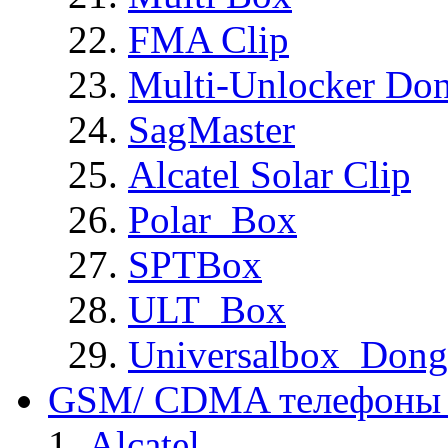
FMA Clip
Multi-Unlocker Don
SagMaster
Alcatel Solar Clip
Polar_Box
SPTBox
ULT_Box
Universalbox_Dong
GSM/ CDMA телефоны 
Alcatel