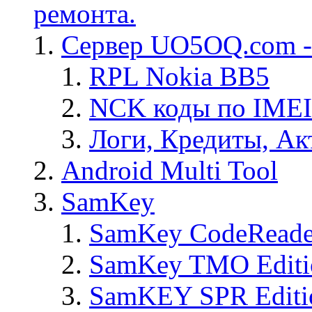
ремонта.
Сервер UO5OQ.com -
RPL Nokia BB5
NCK коды по IMEI
Логи, Кредиты, Ак
Android Multi Tool
SamKey
SamKey CodeReade
SamKey TMO Editi
SamKEY SPR Editi