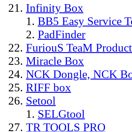
Infinity Box
BB5 Easy Service T
PadFinder
FuriouS TeaM Product
Miracle Box
NCK Dongle, NCK B
RIFF box
Setool
SELGtool
TR TOOLS PRO