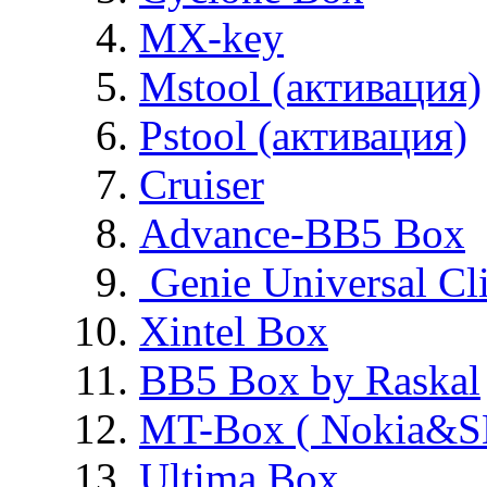
MX-key
Mstool (активация)
Pstool (активация)
Cruiser
Advance-BB5 Box
Genie Universal Cl
Xintel Box
BB5 Box by Raskal
MT-Box ( Nokia&S
Ultima Box