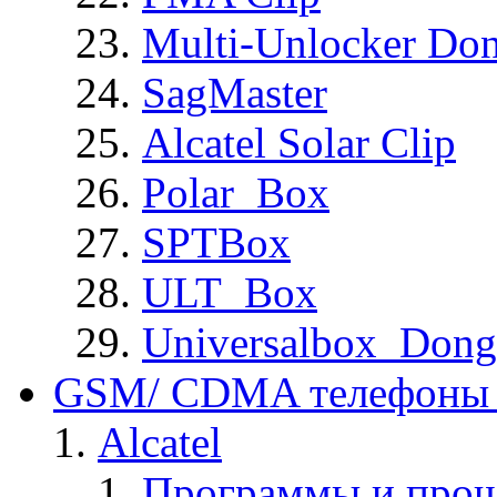
Multi-Unlocker Don
SagMaster
Alcatel Solar Clip
Polar_Box
SPTBox
ULT_Box
Universalbox_Dong
GSM/ CDMA телефоны 
Alcatel
Программы и прош