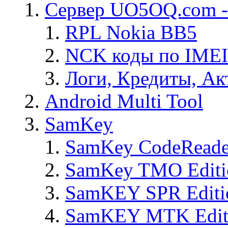
Сервер UO5OQ.com -
RPL Nokia BB5
NCK коды по IMEI
Логи, Кредиты, Ак
Android Multi Tool
SamKey
SamKey CodeReade
SamKey TMO Editi
SamKEY SPR Editi
SamKEY MTK Edit