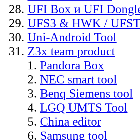
UFI Box и UFI Dongl
UFS3 & HWK / UFS
Uni-Android Tool
Z3x team product
Pandora Box
NEC smart tool
Benq Siemens tool
LGQ UMTS Tool
China editor
Samsung tool