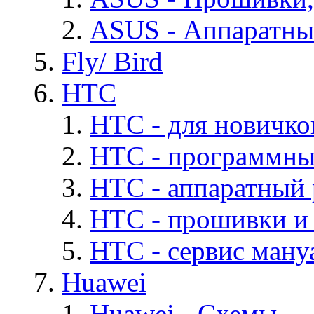
ASUS - Аппаратны
Fly/ Bird
HTC
HTC - для новичко
HTC - программны
HTC - аппаратный
HTC - прошивки и
HTC - cервис мануа
Huawei
Huawei - Cхемы