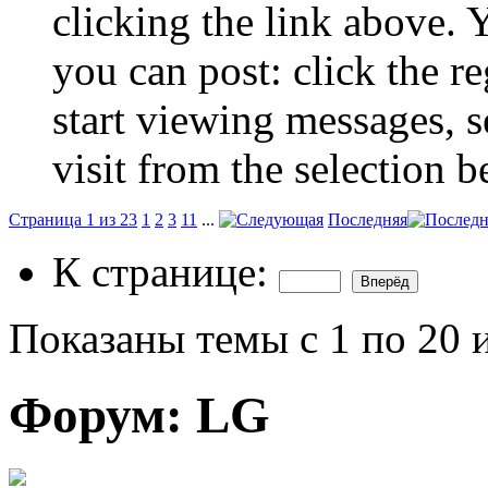
clicking the link above.
you can post: click the r
start viewing messages, s
visit from the selection b
Страница 1 из 23
1
2
3
11
...
Последняя
К странице:
Показаны темы с 1 по 20 
Форум:
LG