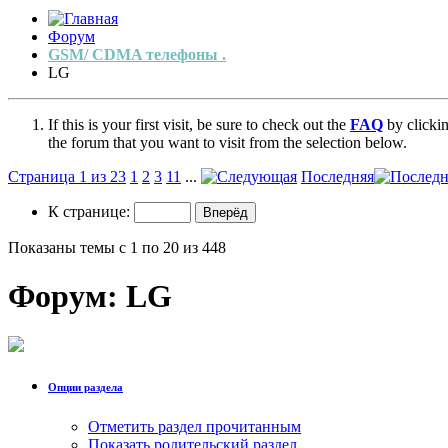
Форум
GSM/ CDMA телефоны .
LG
If this is your first visit, be sure to check out the
FAQ
by clicki
the forum that you want to visit from the selection below.
Страница 1 из 23
1
2
3
11
...
Последняя
К странице:
Показаны темы с 1 по 20 из 448
Форум:
LG
Опции раздела
Отметить раздел прочитанным
Показать родительский раздел