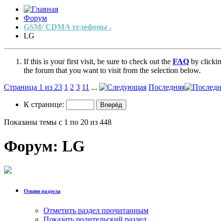
Форум
GSM/ CDMA телефоны .
LG
If this is your first visit, be sure to check out the
FAQ
by clicki
the forum that you want to visit from the selection below.
Страница 1 из 23
1
2
3
11
...
Последняя
К странице:
Показаны темы с 1 по 20 из 448
Форум:
LG
Опции раздела
Отметить раздел прочитанным
Показать родительский раздел