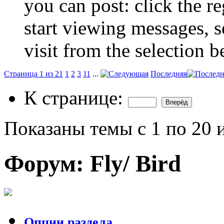
you can post: click the r
start viewing messages, s
visit from the selection b
Страница 1 из 21
1
2
3
11
...
Последняя
К странице:
Показаны темы с 1 по 20 
Форум:
Fly/ Bird
Опции раздела