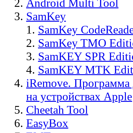
Android Multi Tool
SamKey
SamKey CodeReade
SamKey TMO Editi
SamKEY SPR Editi
SamKEY MTK Edit
iRemove. Программа 
на устройствах Apple
Cheetah Tool
EasyBox