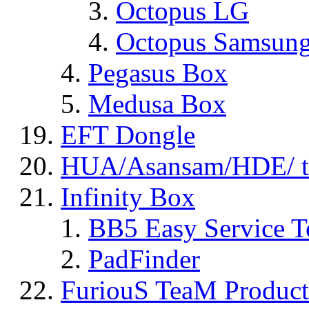
Octopus LG
Octopus Samsun
Pegasus Box
Medusa Box
EFT Dongle
HUA/Asansam/HDE/ t
Infinity Box
BB5 Easy Service T
PadFinder
FuriouS TeaM Product