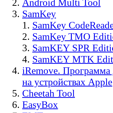
Android Multi Tool
SamKey
SamKey CodeReade
SamKey TMO Editi
SamKEY SPR Editi
SamKEY MTK Edit
iRemove. Программа 
на устройствах Apple
Cheetah Tool
EasyBox