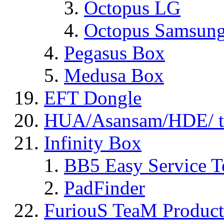
Octopus LG
Octopus Samsun
Pegasus Box
Medusa Box
EFT Dongle
HUA/Asansam/HDE/ t
Infinity Box
BB5 Easy Service T
PadFinder
FuriouS TeaM Product