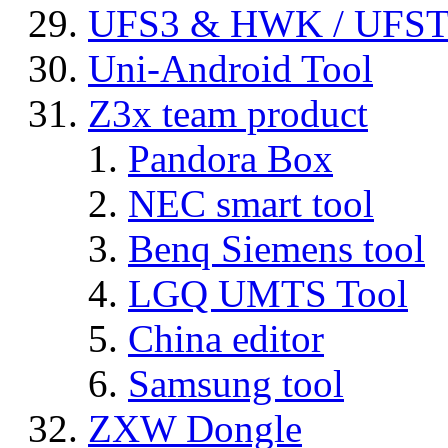
UFS3 & HWK / UFS
Uni-Android Tool
Z3x team product
Pandora Box
NEC smart tool
Benq Siemens tool
LGQ UMTS Tool
China editor
Samsung tool
ZXW Dongle