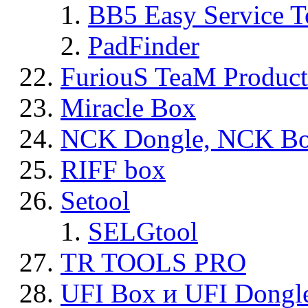
BB5 Easy Service T
PadFinder
FuriouS TeaM Product
Miracle Box
NCK Dongle, NCK B
RIFF box
Setool
SELGtool
TR TOOLS PRO
UFI Box и UFI Dongl