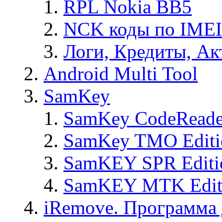
RPL Nokia BB5
NCK коды по IMEI
Логи, Кредиты, Ак
Android Multi Tool
SamKey
SamKey CodeReade
SamKey TMO Editi
SamKEY SPR Editi
SamKEY MTK Edit
iRemove. Программа 