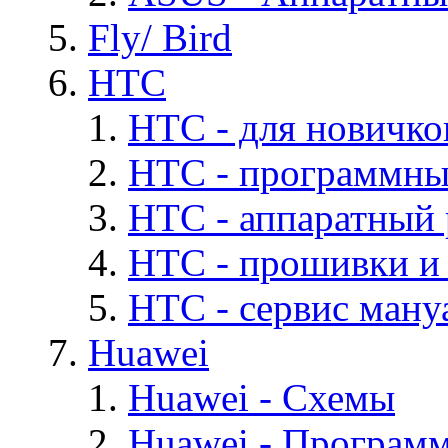
Fly/ Bird
HTC
HTC - для новичко
HTC - программны
HTC - аппаратный
HTC - прошивки и
HTC - cервис мануа
Huawei
Huawei - Cхемы
Huawei - Програм