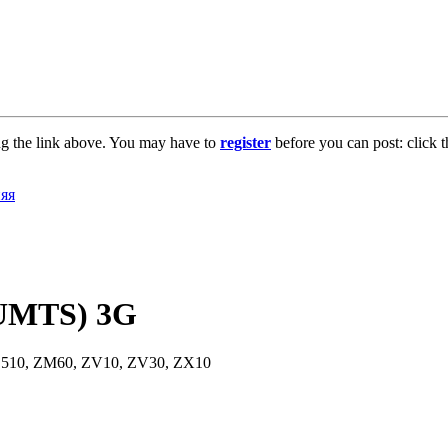
ng the link above. You may have to
register
before you can post: click t
UMTS) 3G
 Z510, ZM60, ZV10, ZV30, ZX10