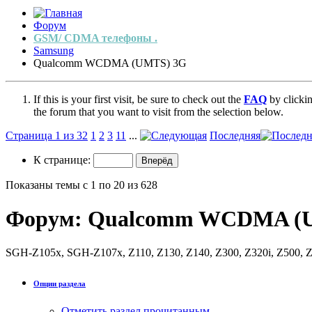
Форум
GSM/ CDMA телефоны .
Samsung
Qualcomm WCDMA (UMTS) 3G
If this is your first visit, be sure to check out the
FAQ
by clicki
the forum that you want to visit from the selection below.
Страница 1 из 32
1
2
3
11
...
Последняя
К странице:
Показаны темы с 1 по 20 из 628
Форум:
Qualcomm WCDMA (
SGH-Z105x, SGH-Z107x, Z110, Z130, Z140, Z300, Z320i, Z500,
Опции раздела
Отметить раздел прочитанным