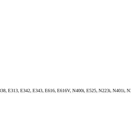
8, E313, E342, E343, E616, E616V, N400i, E525, N223i, N401i, N