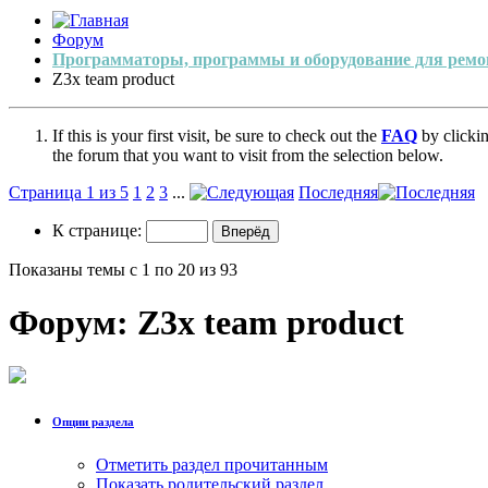
Форум
Программаторы, программы и оборудование для ремо
Z3x team product
If this is your first visit, be sure to check out the
FAQ
by clicki
the forum that you want to visit from the selection below.
Страница 1 из 5
1
2
3
...
Последняя
К странице:
Показаны темы с 1 по 20 из 93
Форум:
Z3x team product
Опции раздела
Отметить раздел прочитанным
Показать родительский раздел