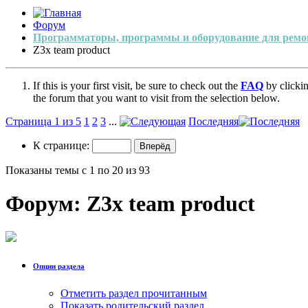
Форум
Программаторы, программы и оборудование для ремо
Z3x team product
If this is your first visit, be sure to check out the
FAQ
by clicki
the forum that you want to visit from the selection below.
Страница 1 из 5
1
2
3
...
Последняя
К странице:
Показаны темы с 1 по 20 из 93
Форум:
Z3x team product
Опции раздела
Отметить раздел прочитанным
Показать родительский раздел