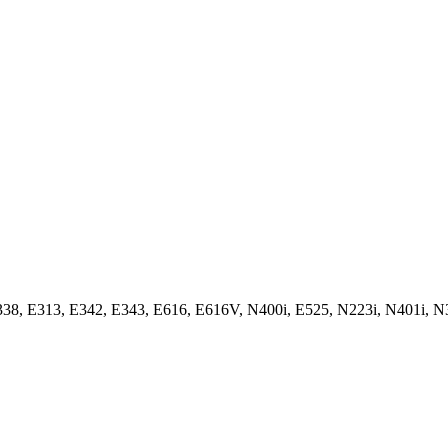
8, E313, E342, E343, E616, E616V, N400i, E525, N223i, N401i, N