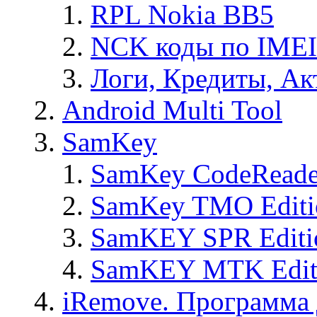
RPL Nokia BB5
NCK коды по IMEI
Логи, Кредиты, Ак
Android Multi Tool
SamKey
SamKey CodeReade
SamKey TMO Editi
SamKEY SPR Editi
SamKEY MTK Edit
iRemove. Программа 