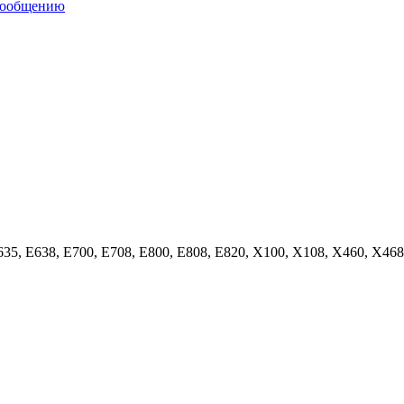
635, E638, E700, E708, E800, E808, E820, X100, X108, X460, X46