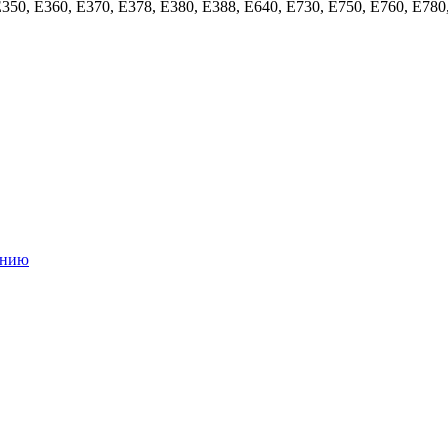
50, E360, E370, E378, E380, E388, E640, E730, E750, E760, E780,