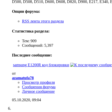
D500, D508, D510, D600, D608, D820, D900, E217, E340, E3
Опции форума:
RSS лента этого раздела
Статистика раздела:
Тем: 909
Сообщений: 5,397
Последнее сообщение:
samsung E1200R код блокировки
от
azamatufa78
Просмотр профиля
Сообщения форума
Личное сообщение
05.10.2020,
09:04