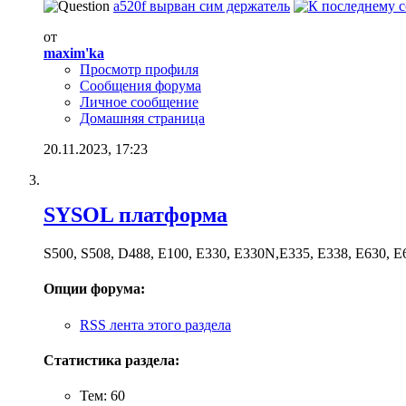
a520f вырван сим держатель
от
maxim'ka
Просмотр профиля
Сообщения форума
Личное сообщение
Домашняя страница
20.11.2023,
17:23
SYSOL платформа
S500, S508, D488, E100, E330, E330N,E335, E338, E630, E
Опции форума:
RSS лента этого раздела
Статистика раздела:
Тем: 60