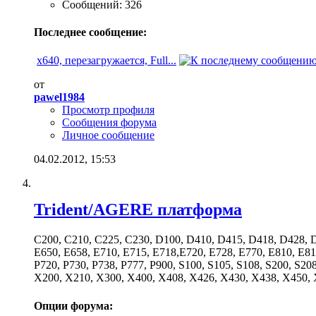
Сообщений: 326
Последнее сообщение:
x640, перезагружается, Full...
от
pawel1984
Просмотр профиля
Сообщения форума
Личное сообщение
04.02.2012,
15:53
Trident/AGERE платформа
C200, C210, C225, C230, D100, D410, D415, D418, D428, D
E650, E658, E710, E715, E718,E720, E728, E770, E810, E818
P720, P730, P738, P777, P900, S100, S105, S108, S200, S2
X200, X210, X300, X400, X408, X426, X430, X438, X450, 
Опции форума: