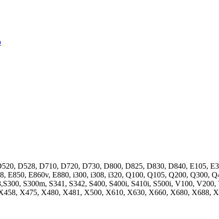
520, D528, D710, D720, D730, D800, D825, D830, D840, E105, E30
, E850, E860v, E880, i300, i308, i320, Q100, Q105, Q200, Q300, Q
08,S300, S300m, S341, S342, S400, S400i, S410i, S500i, V100, V20
X458, X475, X480, X481, X500, X610, X630, X660, X680, X688, X