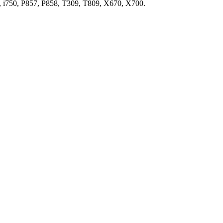
 i750, P857, P858, T309, T809, X670, X700.