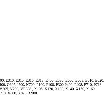
0, E310, E315, E316, E318, E400, E530, E600, E608, E610, E620,
400, Q605, I700, N700, P100, P108, P300,P400, P408, P710, P718,
0, V205, V208, VE888 , X105, X120, X130, X140, X150, X160,
710, X800, X820, X900.