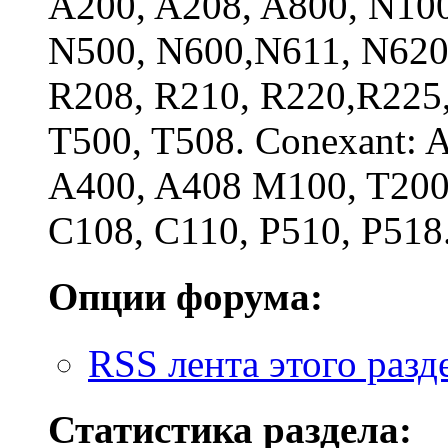
A200, A208, A800, N100
N500, N600,N611, N620
R208, R210, R220,R225,
T500, T508. Conexant: 
A400, A408 M100, T200,
C108, C110, P510, P518
Опции форума:
RSS лента этого разд
Статистика раздела: