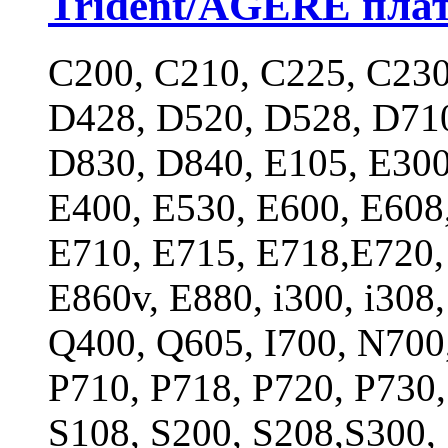
Trident/AGERE пла
C200, C210, C225, C230
D428, D520, D528, D710
D830, D840, E105, E300
E400, E530, E600, E608
E710, E715, E718,E720,
E860v, E880, i300, i308
Q400, Q605, I700, N700
P710, P718, P720, P730,
S108, S200, S208,S300,