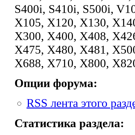
S400i, S410i, S500i, V1
X105, X120, X130, X140
X300, X400, X408, X426
X475, X480, X481, X500
X688, X710, X800, X82
Опции форума:
RSS лента этого разд
Статистика раздела: