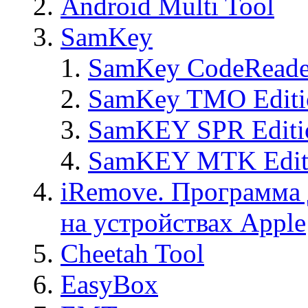
Android Multi Tool
SamKey
SamKey CodeReade
SamKey TMO Editi
SamKEY SPR Editi
SamKEY MTK Edit
iRemove. Программа 
на устройствах Apple
Cheetah Tool
EasyBox