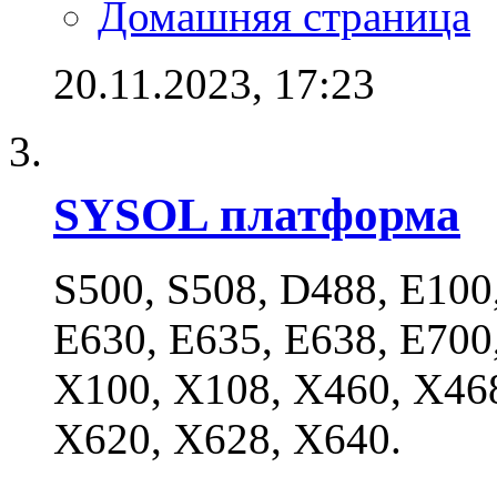
Домашняя страница
20.11.2023,
17:23
SYSOL платформа
S500, S508, D488, E100
E630, E635, E638, E700
X100, X108, X460, X468
X620, X628, X640.