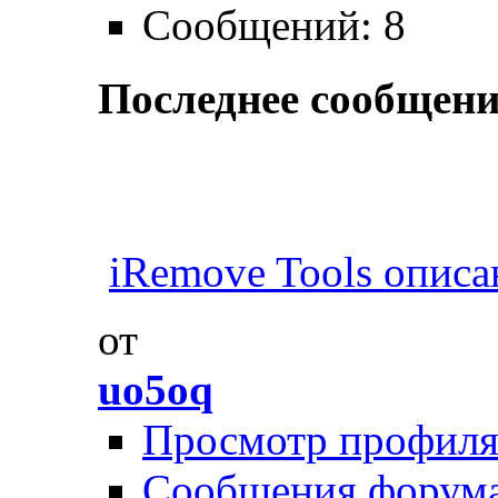
Сообщений: 8
Последнее сообщени
iRemove Tools описан
от
uo5oq
Просмотр профил
Сообщения форум